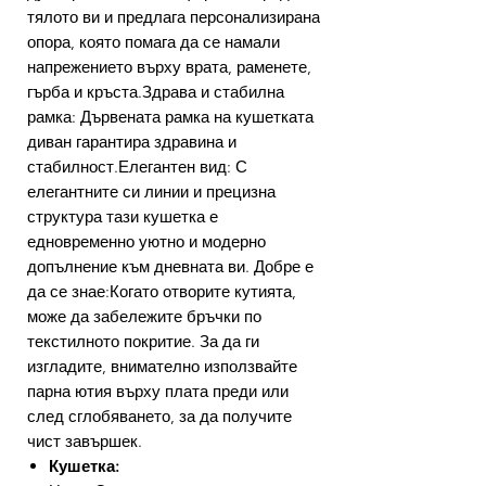
тялото ви и предлага персонализирана
опора, която помага да се намали
напрежението върху врата, раменете,
гърба и кръста.Здрава и стабилна
рамка: Дървената рамка на кушетката
диван гарантира здравина и
стабилност.Елегантен вид: С
елегантните си линии и прецизна
структура тази кушетка е
едновременно уютно и модерно
допълнение към дневната ви. Добре е
да се знае:Когато отворите кутията,
може да забележите бръчки по
текстилното покритие. За да ги
изгладите, внимателно използвайте
парна ютия върху плата преди или
след сглобяването, за да получите
чист завършек.
Кушетка: