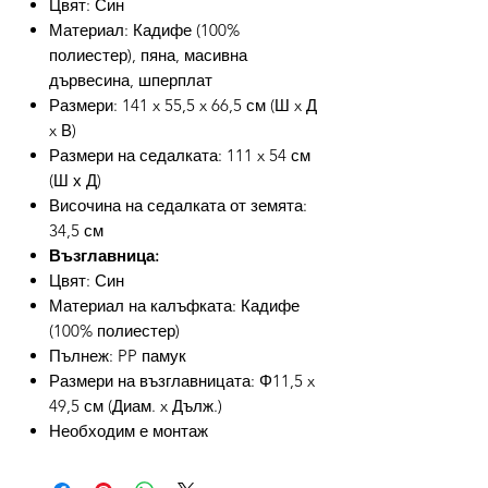
Цвят: Син
Материал: Кадифе (100%
полиестер), пяна, масивна
дървесина, шперплат
Размери: 141 x 55,5 x 66,5 см (Ш x Д
x В)
Размери на седалката: 111 x 54 см
(Ш х Д)
Височина на седалката от земята:
34,5 см
Възглавница:
Цвят: Син
Материал на калъфката: Кадифе
(100% полиестер)
Пълнеж: PP памук
Размери на възглавницата: Φ11,5 x
49,5 см (Диам. x Дълж.)
Необходим е монтаж