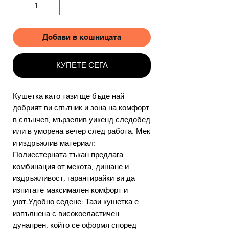
Добави в кошницата
КУПЕТЕ СЕГА
Кушетка като тази ще бъде най-
добрият ви спътник и зона на комфорт
в слънчев, мързелив уикенд следобед
или в уморена вечер след работа. Мек
и издръжлив материал:
Полиестерната тъкан предлага
комбинация от мекота, дишане и
издръжливост, гарантирайки ви да
изпитате максимален комфорт и
уют.Удобно седене: Тази кушетка е
изпълнена с високоеластичен
дунапрен, който се оформя според