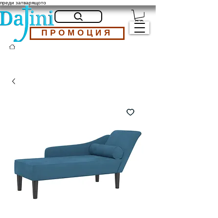
преди затварящото
ПРОМОЦИЯ