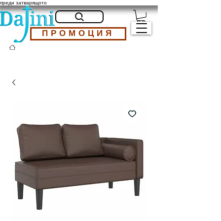
преди затварящото
ПРОМОЦИЯ