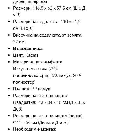
дърво, шперплат
Размери: 116,5 x 62 x 57,5 см (Ш x Д
x В)
Размери на седалката: 110 x 54,5
см (Ш х Д)
Височина на седалката от земята:
37 см
Възглавница:
Цвят: Кафяв
Материал на калъфката:
Изкуствена кожа (75%
поливинилхлорид, 5% памук, 20%
полиестер)
Пълнеж: PP памук
Размери на възглавницата
(квадратна): 43 x 34 x 10 см (Д x Ш x
Деб)
Размери на възглавницата (ролка):
Φ11 x 54 см (Диам. x Дълж.)
Необходим е монтаж