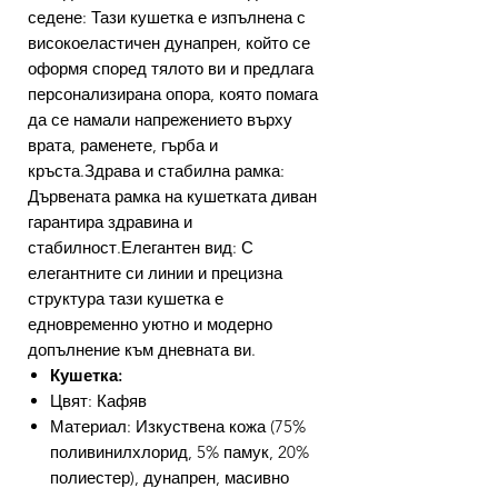
седене: Тази кушетка е изпълнена с
високоеластичен дунапрен, който се
оформя според тялото ви и предлага
персонализирана опора, която помага
да се намали напрежението върху
врата, раменете, гърба и
кръста.Здрава и стабилна рамка:
Дървената рамка на кушетката диван
гарантира здравина и
стабилност.Елегантен вид: С
елегантните си линии и прецизна
структура тази кушетка е
едновременно уютно и модерно
допълнение към дневната ви.
Кушетка:
Цвят: Кафяв
Материал: Изкуствена кожа (75%
поливинилхлорид, 5% памук, 20%
полиестер), дунапрен, масивно