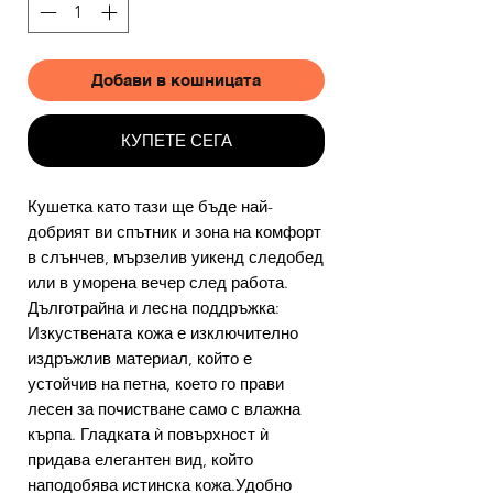
Добави в кошницата
КУПЕТЕ СЕГА
Кушетка като тази ще бъде най-
добрият ви спътник и зона на комфорт
в слънчев, мързелив уикенд следобед
или в уморена вечер след работа.
Дълготрайна и лесна поддръжка:
Изкуствената кожа е изключително
издръжлив материал, който е
устойчив на петна, което го прави
лесен за почистване само с влажна
кърпа. Гладката ѝ повърхност ѝ
придава елегантен вид, който
наподобява истинска кожа.Удобно