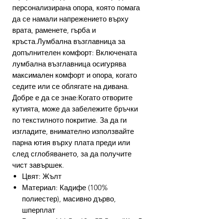
персонализирана опора, която помага
да се намали напрежението върху
врата, раменете, гърба и
кръста.Лумбална възглавница за
допълнителен комфорт: Включената
лумбална възглавница осигурява
максимален комфорт и опора, когато
седите или се облягате на дивана.
Добре е да се знае:Когато отворите
кутията, може да забележите бръчки
по текстилното покритие. За да ги
изгладите, внимателно използвайте
парна ютия върху плата преди или
след сглобяването, за да получите
чист завършек.
Цвят: Жълт
Материал: Кадифе (100%
полиестер), масивно дърво,
шперплат