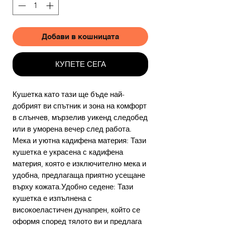
Добави в кошницата
КУПЕТЕ СЕГА
Кушетка като тази ще бъде най-
добрият ви спътник и зона на комфорт
в слънчев, мързелив уикенд следобед
или в уморена вечер след работа.
Мека и уютна кадифена материя: Тази
кушетка е украсена с кадифена
материя, която е изключително мека и
удобна, предлагаща приятно усещане
върху кожата.Удобно седене: Тази
кушетка е изпълнена с
високоеластичен дунапрен, който се
оформя според тялото ви и предлага