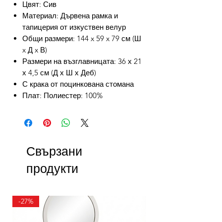
Цвят: Сив
Материал: Дървена рамка и
тапицерия от изкуствен велур
Общи размери: 144 x 59 x 79 см (Ш
x Д x В)
Размери на възглавницата: 36 х 21
х 4,5 см (Д х Ш х Деб)
С крака от поцинкована стомана
Плат: Полиестер: 100%
Свързани
продукти
-27%