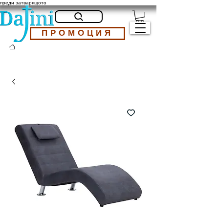
преди затварящото
ПРОМОЦИЯ