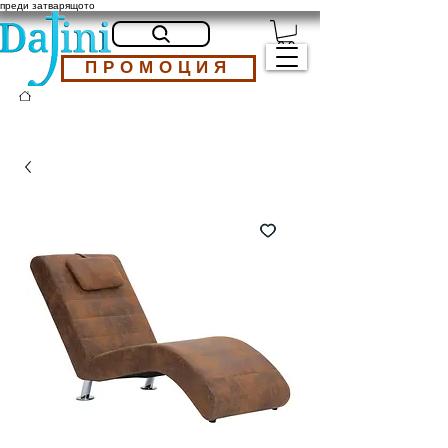
преди затварящото
ПРОМОЦИЯ