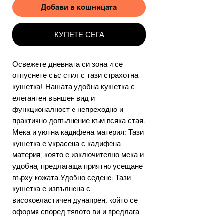
Добави в кошницата
КУПЕТЕ СЕГА
Освежете дневната си зона и се
отпуснете със стил с тази страхотна
кушетка! Нашата удобна кушетка с
елегантен външен вид и
функционалност е непреходно и
практично допълнение към всяка стая.
Мека и уютна кадифена материя: Тази
кушетка е украсена с кадифена
материя, която е изключително мека и
удобна, предлагаща приятно усещане
върху кожата.Удобно седене: Тази
кушетка е изпълнена с
високоеластичен дунапрен, който се
оформя според тялото ви и предлага