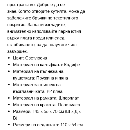
пространство. Добре е да се
знае:Когато отворите кутията, може да
забележите бръчки по текстилното
покритие. За да ги изгладите,
внимателно използвайте парна ютия
върху плата преди или след
сглобяването, за да получите чист
завършек.
Цвят: Светлосив
Материал на калъфката: Кадифе
Материал на пълнежа на
кушетката: Пружина и пяна
Материал за пълнеж на
възглавничката: PP пяна
Материал на рамката: Шперплат
Материал на краката: Пластмаса
Размери: 145 x 56 x 70 см (Ш x Д x
В)
Размери на седалката: 110 x 54 см