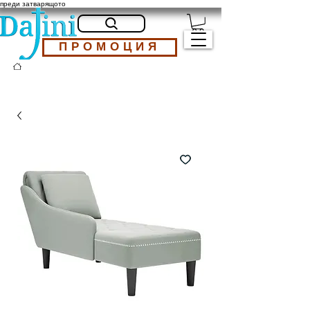
преди затварящото
ПРОМОЦИЯ