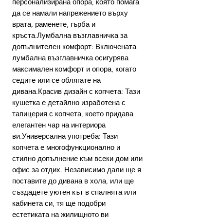
персонализирана опора, която помага
да се намали напрежението върху
врата, раменете, гърба и
кръста.Лумбална възглавничка за
допълнителен комфорт: Включената
лумбална възглавничка осигурява
максимален комфорт и опора, когато
седите или се облягате на
дивана.Красив дизайн с копчета: Тази
кушетка е детайлно изработена с
тапицерия с копчета, което придава
елегантен чар на интериора
ви.Универсална употреба: Тази
копчета е многофункционално и
стилно допълнение към всеки дом или
офис за отдих. Независимо дали ще я
поставите до дивана в хола, или ще
създадете уютен кът в спалнята или
кабинета си, тя ще подобри
естетиката на жилищното ви