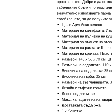
пространство. Добре е да се зн
забележите бръчки по текстилно
внимателно използвайте парна 
сглобяването, за да получите ч
Цвят: Армейско зелено
Материал на калъфката: Изк
Материал на пълнежа на куш
Материал за пълнеж на възг
Материал на рамката: Шпер
Материал на краката: Пласт
Размери: 145 x 56 x 70 см (Ш 
Размери на седалката: 110 x 
Височина на седалката: 35 с
Височина на гърба: 35 см
Размери на възглавницата: 30
Дизайн с тъфтинг копчета
Десен подлакътник
Макс. капацитет на натоварв
Доставката съдържа:
1 x Кушетка