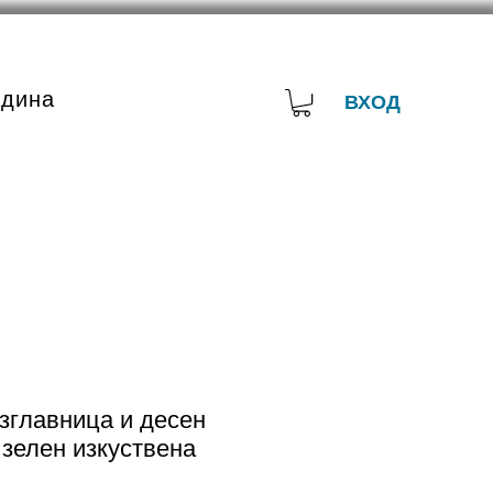
адина
ВХОД
зглавница и десен
зелен изкуствена