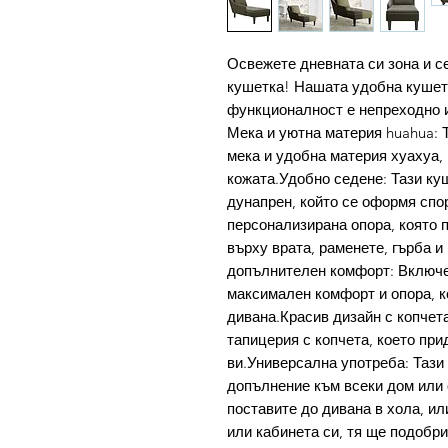
Освежете дневната си зона и се
кушетка! Нашата удобна кушетк
функционалност е непреходно и
Мека и уютна материя huahua: 
мека и удобна материя хуахуа,
кожата.Удобно седене: Тази ку
дунапрен, който се оформя спо
персонализирана опора, която 
върху врата, раменете, гърба 
допълнителен комфорт: Включе
максимален комфорт и опора, ко
дивана.Красив дизайн с копчета
тапицерия с копчета, което при
ви.Универсална употреба: Тази
допълнение към всеки дом или 
поставите до дивана в хола, и
или кабинета си, тя ще подобр