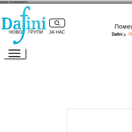
преди затварящото
Поме
НОВО
ГРУПИ
ЗА НАС
>
Dafini
П