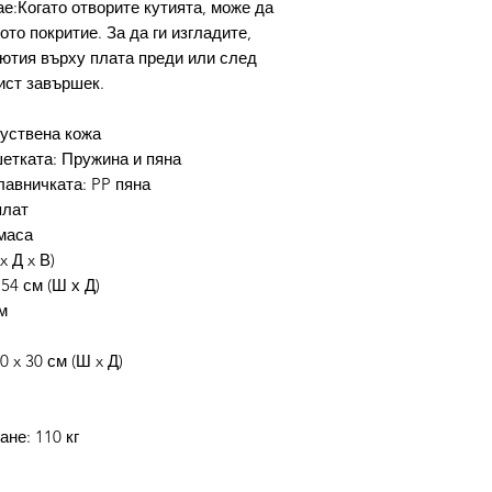
ае:Когато отворите кутията, може да
то покритие. За да ги изгладите,
ютия върху плата преди или след
ист завършек.
уствена кожа
етката: Пружина и пяна
лавничката: PP пяна
плат
маса
x Д x В)
54 см (Ш х Д)
м
 x 30 см (Ш x Д)
ане: 110 кг