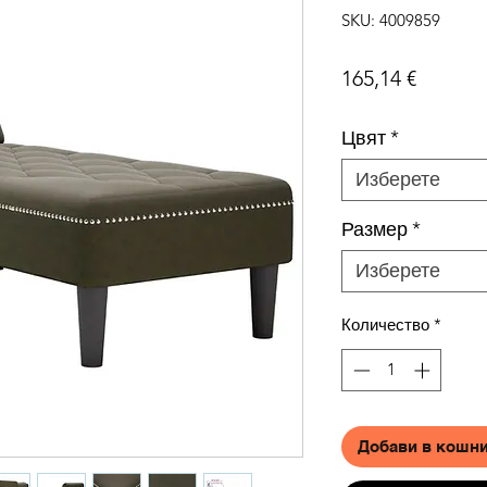
SKU: 4009859
Цена
165,14 €
Цвят
*
Изберете
Размер
*
Изберете
Количество
*
Добави в кошн