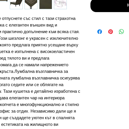
 отпуснете със стил с тази страхотна
а с елегантен външен вид и
 практично допълнение към всяка стая.
Този шезлонг е украсен с изключително
 която предлага приятно усещане върху
шетка е изпълнена с високоеластичен
ред тялото ви и предлага
помага да се намали напрежението
и кръста.Лумбална възглавничка за
ната лумбална възглавничка осигурява
гато седите или се облягате на
: Тази кушетка е детайлно изработена с
дава елегантен чар на интериора
 копчета е многофункционално и стилно
офис за отдих. Независимо дали ще я
ли ще създадете уютен кът в спалнята
и естетиката на жилищното ви