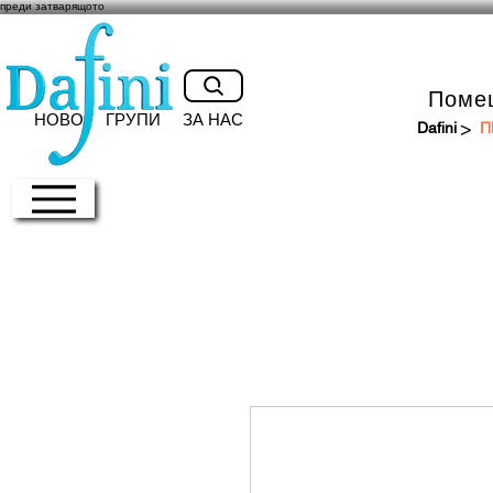
преди затварящото
Поме
НОВО
ГРУПИ
ЗА НАС
>
Dafini
П