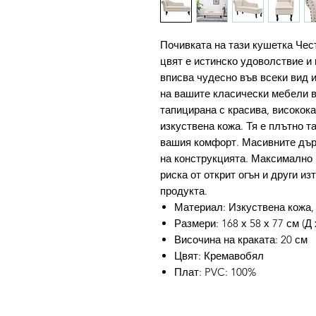
Почивката на тази кушетка Чес
цвят е истинско удоволствие и
вписва чудесно във всеки вид 
на вашите класически мебели в
тапицирана с красива, високок
изкуствена кожа. Тя е плътно 
вашия комфорт. Масивните дър
на конструкцията. Максимално 1
риска от открит огън и други и
продукта.
Материал: Изкуствена кожа,
Размери: 168 х 58 х 77 см (Д 
Височина на краката: 20 см
Цвят: Кремавобял
Плат: PVC: 100%