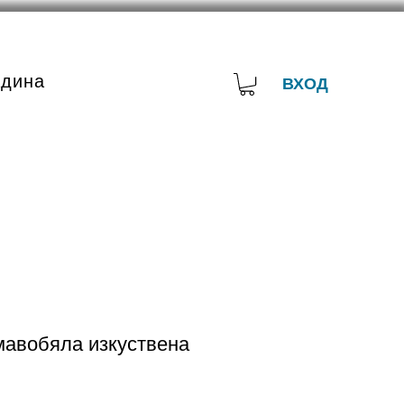
адина
ВХОД
мавобяла изкуствена