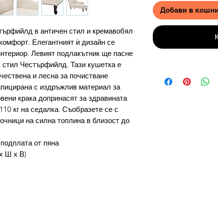
Добави в кошн
търфийлд в античен стил и кремавобял
 комфорт. Елегантният ѝ дизайн се
интериор. Левият подлакътник ще пасне
 стил Честърфийлд. Тази кушетка е
ачествена и лесна за почистване
тапицирана с издръжлив материал за
вени крака допринасят за здравината
10 кг на седалка. Съобразете се с
зточници на силна топлина в близост до
 подплата от пяна
х Ш х В)