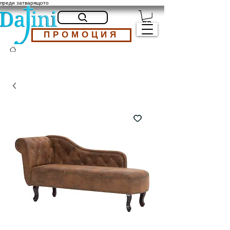
преди затварящото
ПРОМОЦИЯ