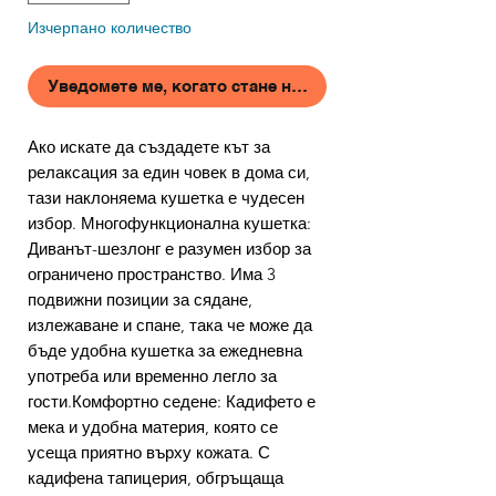
Изчерпано количество
Уведомете ме, когато стане наличен
Ако искате да създадете кът за
релаксация за един човек в дома си,
тази наклоняема кушетка е чудесен
избор. Многофункционална кушетка:
Диванът-шезлонг е разумен избор за
ограничено пространство. Има 3
подвижни позиции за сядане,
излежаване и спане, така че може да
бъде удобна кушетка за ежедневна
употреба или временно легло за
гости.Комфортно седене: Кадифето е
мека и удобна материя, която се
усеща приятно върху кожата. С
кадифена тапицерия, обгръщаща