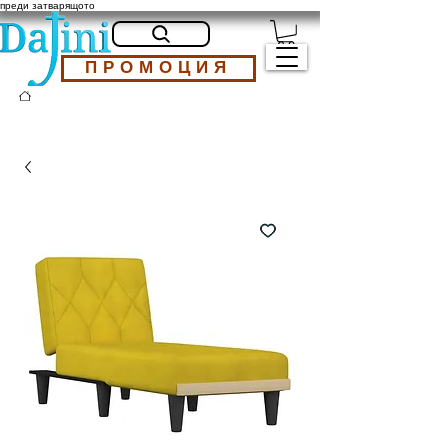
преди затварящото
ПРОМОЦИЯ