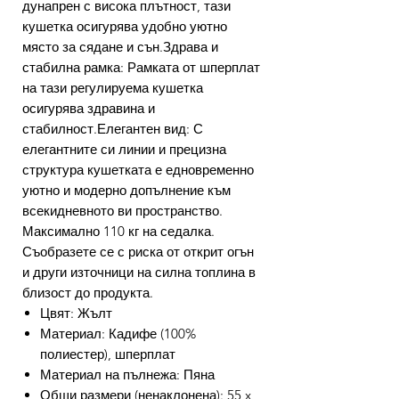
дунапрен с висока плътност, тази
кушетка осигурява удобно уютно
място за сядане и сън.Здрава и
стабилна рамка: Рамката от шперплат
на тази регулируема кушетка
осигурява здравина и
стабилност.Елегантен вид: С
елегантните си линии и прецизна
структура кушетката е едновременно
уютно и модерно допълнение към
всекидневното ви пространство.
Максимално 110 кг на седалка.
Съобразете се с риска от открит огън
и други източници на силна топлина в
близост до продукта.
Цвят: Жълт
Материал: Кадифе (100%
полиестер), шперплат
Материал на пълнежа: Пяна
Общи размери (ненаклонена): 55 x