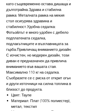
като същевременно остава дишаща и
дълготрайна.Здрава и стабилна
рамка: Металната рамка на мекия
стол осигурява здравина и
стабилност.Удобна седалка:
Фотьойлът е много удобен с дебело
подплатената седалка,
подлакътниците и възглавницата за
гърба.Привличащ вниманието дизайн:
С изчистен, но модерен дизайн, този
диван е предназначен да привлича
вниманието във вашата стая.
Максимално 110 кг на седалка.
Съобразете се с риска от открит огън
и други източници на силна топлина в
близост до продукта.
Цвят: Таупе
Материал: Плат (100% полиестер),
метал, текстил