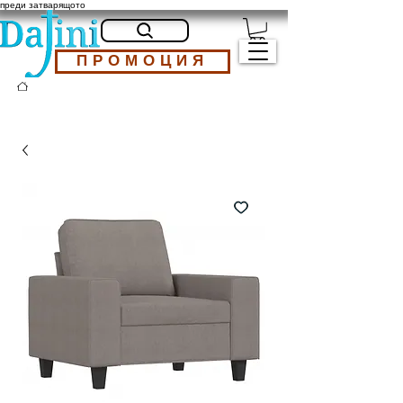
преди затварящото
ПРОМОЦИЯ