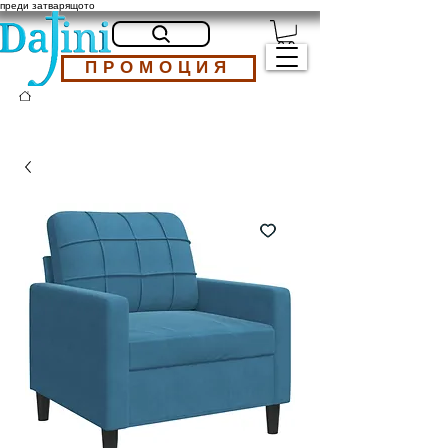
преди затварящото
ПРОМОЦИЯ