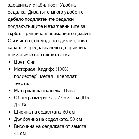
здравина и стабилност. Удобна
седалка: Диванът е много удобен с
дебело подплатените седалки,
подлакътниците и възглавниците за
гърба. Привличащ вниманието дизайн:
С изчистен, но модерен дизайн, това
канапе е предназначено да привлича
вниманието във вашата стая.
Цвят: Син
Материал: Кадифе (100%
полиестер), метал, шперплат,
текстил
Материал на пълнежа: Пяна
Общи размери: 77 x 77 x 80 см (Ш x
Д x В)
Ширина на седалката: 60 см
Дълбочина на седалката: 50 см
Височина на седалката от земята:
41 см