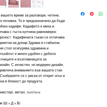
 вашето време за разговори, четене,
о почивка. То е предназначено да бъде
Меко кадифе: Кадифето е мека и
ичава с гъста купчина равномерно
ърхност. Кадифената тъкан се отличава
приятна на допир.Здрава и стабилна
ия стол осигурява здравина и
тьойлът е много удобен с дебело
тниците и възглавницата за
зайн: С изчистен, но модерен дизайн,
привлича вниманието във вашата стая.
Съобразете се с риска от открит огън и
на в близост до продукта.
естер), метал, textilene
м (Ш x Д x В)