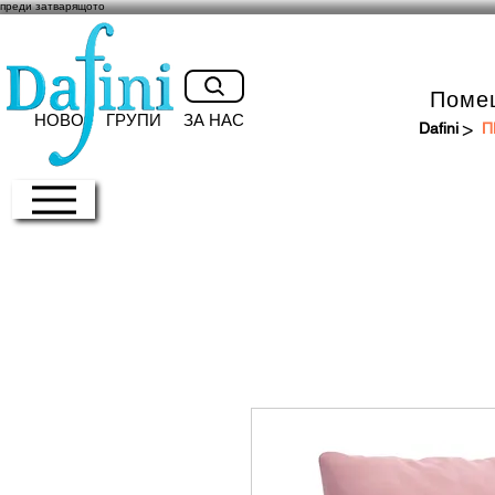
преди затварящото
Поме
НОВО
ГРУПИ
ЗА НАС
>
Dafini
П