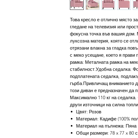
Това кресло е отлично място за
гледане на телевизия или прост
фокусна точка във вашия дом. 
луксозна материя, която се отл
отрязани влакна за гладка пов
с меко усещане, което я прави 
рамка: Металната рамка на мек
стабилност.Удобна седалка: Фо
подплатената седалка, подлакъ
гърба.Привличащ вниманието ди
този диван е предназначен да 
Максимално 110 кг на седалка. 
други източници на силна топли
Цвят: Розов
Материал: Кадифе (100% поли
Материал на пълнежа: Пяна
Общи размери: 78 x 77 x 80 с