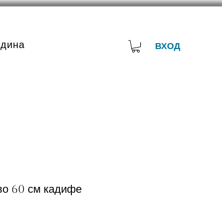
адина
ВХОД
во 60 см кадифе