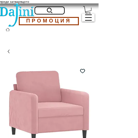
преди затварящото
ПРОМОЦИЯ