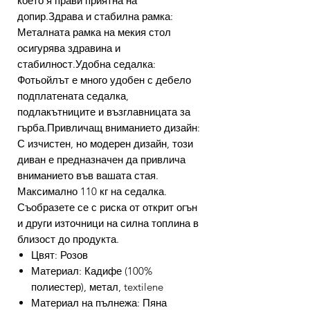
което я прави приятна на
допир.Здрава и стабилна рамка:
Металната рамка на мекия стол
осигурява здравина и
стабилност.Удобна седалка:
Фотьойлът е много удобен с дебело
подплатената седалка,
подлакътниците и възглавницата за
гърба.Привличащ вниманието дизайн:
С изчистен, но модерен дизайн, този
диван е предназначен да привлича
вниманието във вашата стая.
Максимално 110 кг на седалка.
Съобразете се с риска от открит огън
и други източници на силна топлина в
близост до продукта.
Цвят: Розов
Материал: Кадифе (100%
полиестер), метал, textilene
Материал на пълнежа: Пяна