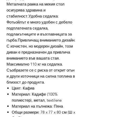
Металната рамка на мекия стол
осигурява здравина и
стабилност.Удобна седалка:
Фотьойлът е много удобен с дебело
подплатената седалка,
подлакътниците и възглавницата за
гърба.Привличащ вниманието дизайн:
С изчистен, но модерен дизайн, този
диван е предназначен да привлича
вниманието във вашата стая.
Максимално 110 кг на седалка.
Съобразете се с риска от открит огън
и други източници на силна топлина в
близост до продукта.
Цвят: Кафяв
Материал: Кадифе (100%
полиестер), метал, textilene
Материал на пълнежа: Пяна
Общи размери: 78 x 77 x 80 см (Ш x