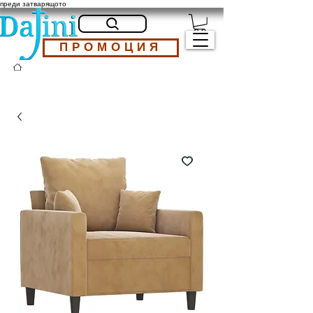
преди затварящото
ПРОМОЦИЯ