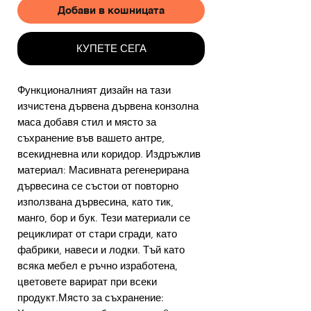
Добави в кошницата
КУПЕТЕ СЕГА
Функционалният дизайн на тази
изчистена дървена дървена конзолна
маса добавя стил и място за
съхранение във вашето антре,
всекидневна или коридор. Издръжлив
материал: Масивната регенерирана
дървесина се състои от повторно
използвана дървесина, като тик,
манго, бор и бук. Тези материали се
рециклират от стари сгради, като
фабрики, навеси и лодки. Тъй като
всяка мебел е ръчно изработена,
цветовете варират при всеки
продукт.Място за съхранение: