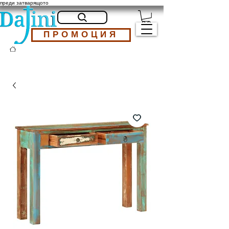
преди затварящото
ПРОМОЦИЯ