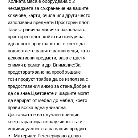
Холната маса е оборудвана с 2
чекмеджета за съхранение на вашите
ключове, карти, очила или други често
използвани предмети.Просторен плот:
Тази странична масичка разполага с
просторен плот, който ви осигурява
идеалното пространство, с което да
подчертаете вашите важни вещи, като
декоративни предмети, ваза с цветя,
снимки в рамки и др. Внимание:За
предотвратяване на преобръщане
този продукт трябва да се използва с
предоставения анкер за стена.Добре е
да се знае:Цветовете и шарките могат
да варират от мебел до мебел, което
прави всяка една уникална.
Доставката е на случаен принцип,
което гарантира ексклузивността и
индивидуалността на вашия продукт.
Материал: Регенерирано дърво