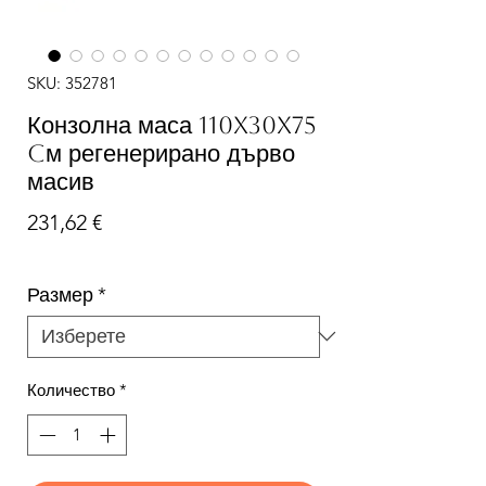
SKU: 352781
Конзолна маса 110x30x75
cм регенерирано дърво
масив
Цена
231,62 €
Размер
*
Количество
*