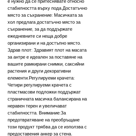
е нужно да се притеснявате относно
стабилността върху пода.Достатъчно
място за съхранение: Масичката за
хол предлага достатъчно място за
съхранение, за да поддържате
ежедневните си неща добре
организирани и на достъпно място.
Здрав плот: Здравият плот на масата
за антре е идеален за поставяне на
вашите рамкирани снимки, саксийни
растения и други декоративни
елементи.Регулируеми крачета:
Четири регулируеми крачета с
пластмасови подложки поддържат
страничната масичка балансирана на
неравен терен и увеличават
стабилността. Внимание:За
предотвратяване на преобръщане
този продукт трябва да се използва с
предоставения анкер за стена.