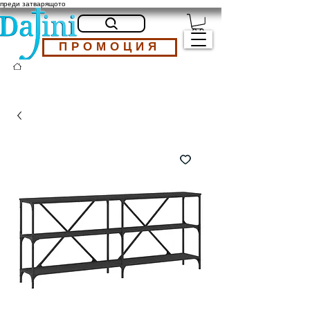
преди затварящото
ПРОМОЦИЯ