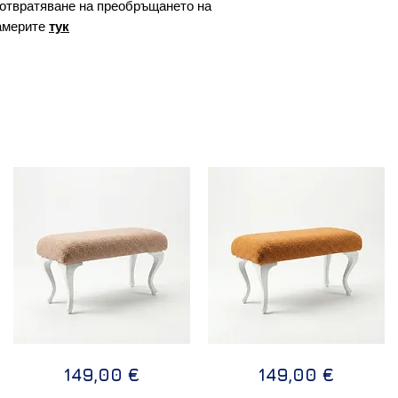
отвратяване на преобръщането на
америте
тук
Дизайнерска
Дизайнерска
Бърз преглед
Бърз преглед
Цена
Цена
149,00 €
149,00 €
пейка
пейка
SAND
PASSION
110х50х40
110х50х40