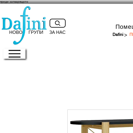
преди затварящото
Поме
НОВО
ГРУПИ
ЗА НАС
>
Dafini
П