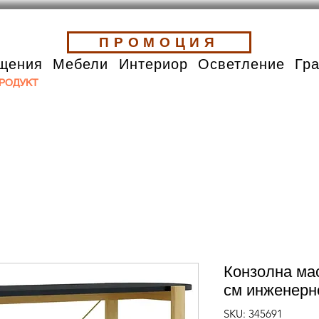
ПРОМОЦИЯ
щения
Мебели
Интериор
Осветление
Гр
РОДУКТ
Конзолна ма
см инженерн
SKU: 345691