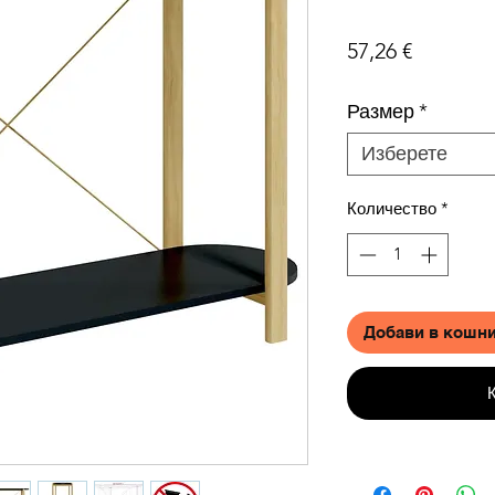
Цена
57,26 €
Размер
*
Изберете
Количество
*
Добави в кошн