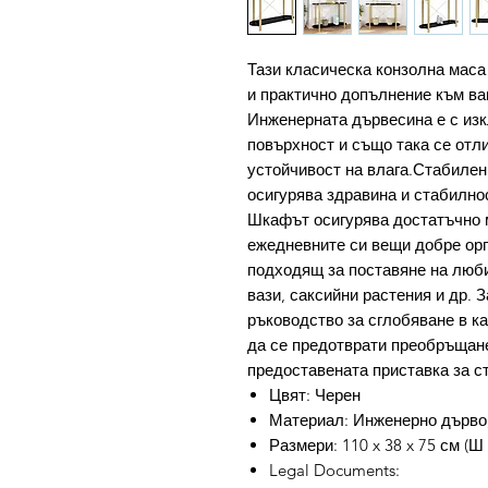
Тази класическа конзолна маса
и практично допълнение към в
Инженерната дървесина е с изк
повърхност и също така се отл
устойчивост на влага.Стабилен
осигурява здравина и стабилно
Шкафът осигурява достатъчно м
ежедневните си вещи добре орг
подходящ за поставяне на люб
вази, саксийни растения и др. 
ръководство за сглобяване в к
да се предотврати преобръщане
предоставената приставка за с
Цвят: Черен
Материал: Инженерно дърво,
Размери: 110 x 38 x 75 см (Ш 
Legal Documents: