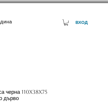
адина
ВХОД
са черна 110x38x75
о дърво