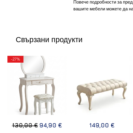
Повече подробности за пред
вашите мебели можете да н
Свързани продукти
-27%
ТОАЛЕТКА
Дизайнерска
Бърз преглед
Бърз преглед
Редовна цена
Продажна цена
Цена
130,00 €
94,90 €
149,00 €
В
пейка
БЯЛ
LUX
ЦВЯТ
110х50х40