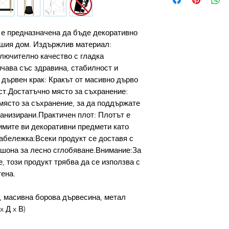
 е предназначена да бъде декоративно
ашия дом. Издържлив материал:
лючително качество с гладка
ичава със здравина, стабилност и
 дървен крак: Кракът от масивно дърво
ст.Достатъчно място за съхранение:
ясто за съхранение, за да поддържате
анизирани.Практичен плот: Плотът е
имите ви декоративни предмети като
Забележка:Всеки продукт се доставя с
ашона за лесно сглобяване.Внимание:За
, този продукт трябва да се използва с
тена.
 масивна борова дървесина, метал
x Д x В)