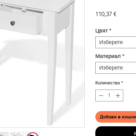
Цена
110,37 €
Цвят
*
Изберете
Материал
*
Изберете
Количество
*
Добави в кошн