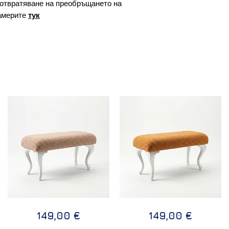
отвратяване на преобръщането на
америте
тук
Дизайнерска
Дизайнерска
Бърз преглед
Бърз преглед
Цена
Цена
149,00 €
149,00 €
пейка
пейка
SAND
PASSION
110х50х40
110х50х40