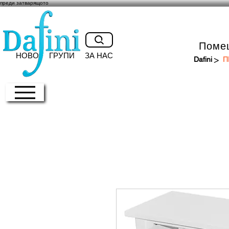
преди затварящото
Поме
НОВО
ГРУПИ
ЗА НАС
>
Dafini
П