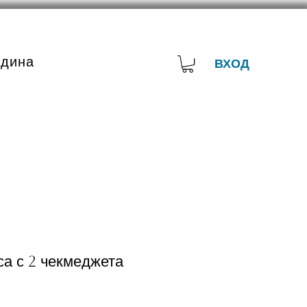
адина
ВХОД
са с 2 чекмеджета