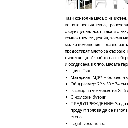
Тази конзолна маса с изчистен,
вашата всекидневна, трапезари
с функционалност, така и с изк
компактния си дизайн, заема м
малки помещения. Плавно издъ
предоставят място за съхранен
лични вещи. Изработена от бо
и боядисана в бяло, масата га
Цвят: Бял
Материал: МДФ + борово дъ
Общ размер: 79 x 30 x 74 см (
Размер на чекмеджето: 26,5 x 
С железни бутони
ПРЕДУПРЕЖДЕНИЕ: За да се
продукт трябва да се използ
стена.
Legal Documents: