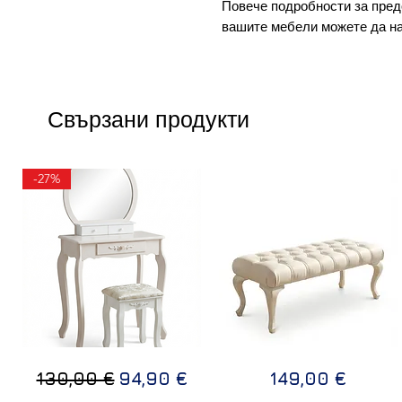
Повече подробности за пред
вашите мебели можете да н
Свързани продукти
-27%
ТОАЛЕТКА
Дизайнерска
Бърз преглед
Бърз преглед
Редовна цена
Продажна цена
Цена
130,00 €
94,90 €
149,00 €
В
пейка
БЯЛ
LUX
ЦВЯТ
110х50х40