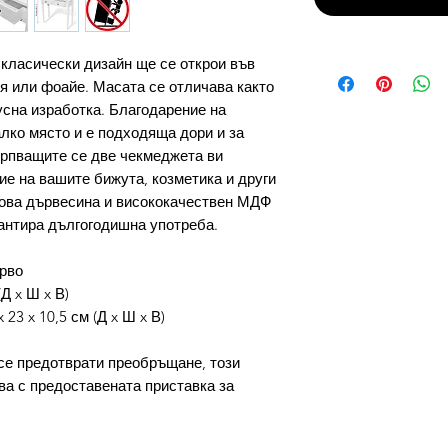
 класически дизайн ще се открои във
я или фоайе. Масата се отличава както
усна изработка. Благодарение на
алко място и е подходяща дори и за
рпващите се две чекмеджета ви
ие на вашите бижута, козметика и други
рова дървесина и висококачествен МДФ
рантира дългогодишна употреба.
рво
Д x Ш x В)
23 x 10,5 см (Д x Ш x В)
 предотврати преобръщане, този
ва с предоставената приставка за