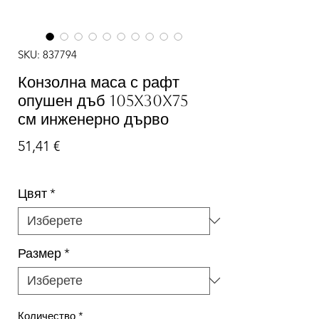
SKU: 837794
Конзолна маса с рафт
опушен дъб 105x30x75
см инженерно дърво
Цена
51,41 €
Цвят
*
Размер
*
Количество
*