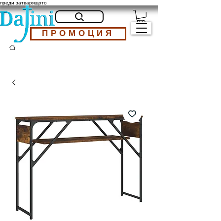
преди затварящото
ПРОМОЦИЯ