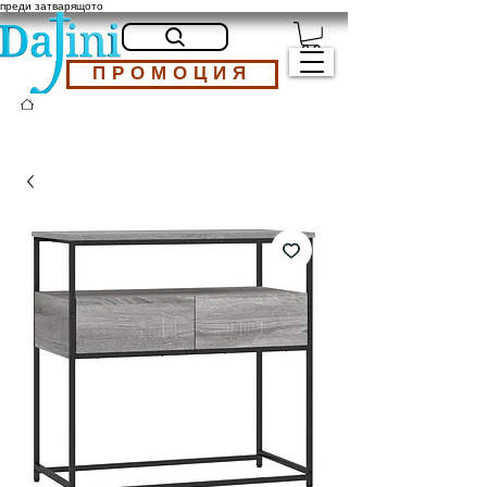
преди затварящото
ПРОМОЦИЯ