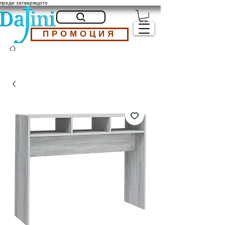
преди затварящото
ПРОМОЦИЯ