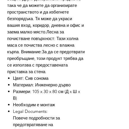
така че да можете да организирате
пространството и да избегнете
безпорядъка. Тя може да украси
вашия вход, коридор, дневна и офис и
заема малко място.Лесна за
почистване повърхност: Тази холна
маса се почиства лесно с влажна
кърпа. Внимание:За да се предотврати
преобръщане, този продукт трябва да
се използва с предоставената
приставка за стена.
Цвят: Сив сонома
Материал: Инженерно дърво
Размери: 105 x 30 x 80 см (Д x Ш x
В)
Необходим е монтаж
Legal Documents:
Повече подробности за
предотвратяване на