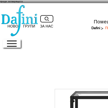
преди затварящото
Поме
НОВО
ГРУПИ
ЗА НАС
>
Dafini
П