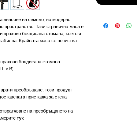
за внасяне на семпло, но модерно
 пространство. Тази странична маса е
и прахово боядисана стомана, което я
табилна. Крайната маса се почиства
 прахово боядисана стомана
 Ш x В)
тврати преобръщане, този продукт
доставената приставка за стена
отвратяване на преобръщането на
америте
тук