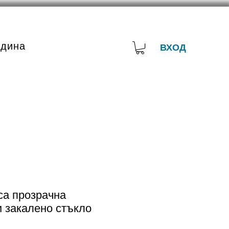
адина
ВХОД
са прозрачна
 закалено стъкло