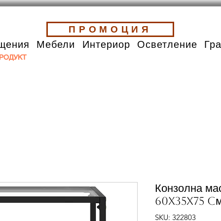
ПРОМОЦИЯ
щения
Мебели
Интериор
Осветление
Гр
РОДУКТ
Конзолна ма
60x35x75 cм
SKU: 322803