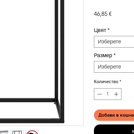
Цена
46,85 €
Цвят
*
Изберете
Размер
*
Изберете
Количество
*
Добави в кошн