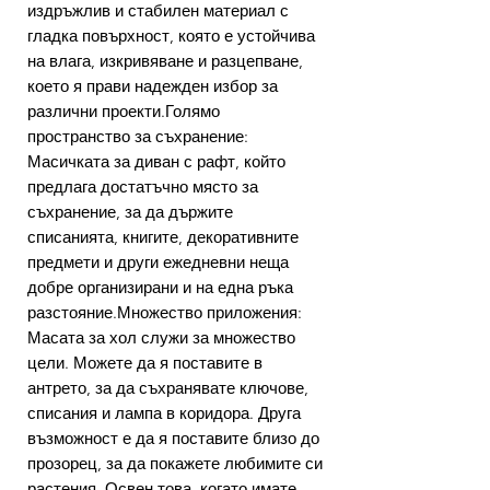
издръжлив и стабилен материал с
гладка повърхност, която е устойчива
на влага, изкривяване и разцепване,
което я прави надежден избор за
различни проекти.Голямо
пространство за съхранение:
Масичката за диван с рафт, който
предлага достатъчно място за
съхранение, за да държите
списанията, книгите, декоративните
предмети и други ежедневни неща
добре организирани и на една ръка
разстояние.Множество приложения:
Масата за хол служи за множество
цели. Можете да я поставите в
антрето, за да съхранявате ключове,
списания и лампа в коридора. Друга
възможност е да я поставите близо до
прозорец, за да покажете любимите си
растения. Освен това, когато имате