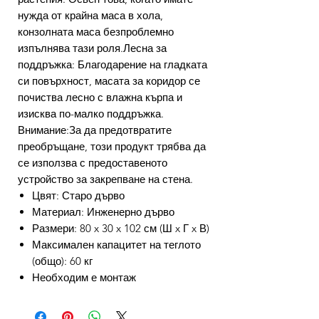
нужда от крайна маса в хола,
конзолната маса безпроблемно
изпълнява тази роля.Лесна за
поддръжка: Благодарение на гладката
си повърхност, масата за коридор се
почиства лесно с влажна кърпа и
изисква по-малко поддръжка.
Внимание:За да предотвратите
преобръщане, този продукт трябва да
се използва с предоставеното
устройство за закрепване на стена.
Цвят: Старо дърво
Материал: Инженерно дърво
Размери: 80 x 30 x 102 см (Ш x Г x В)
Максимален капацитет на теглото
(общо): 60 кг
Необходим е монтаж