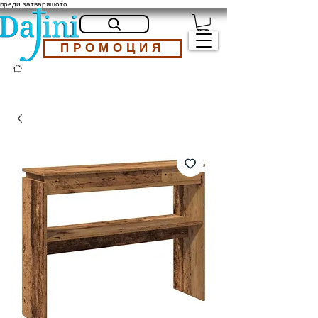
преди затварящото
ПРОМОЦИЯ