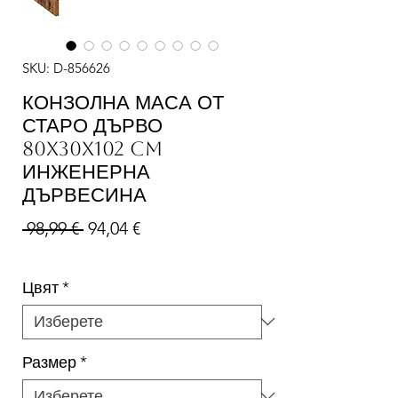
SKU: D-856626
КОНЗОЛНА МАСА ОТ
СТАРО ДЪРВО
80X30X102 CM
ИНЖЕНЕРНА
ДЪРВЕСИНА
Редовна цена
Продажна цена
 98,99 € 
94,04 €
Цвят
*
Размер
*