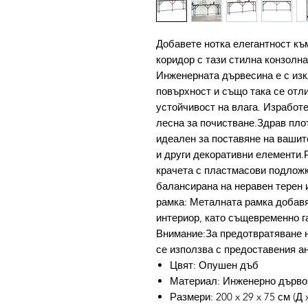
Добавете нотка елегантност къ
коридор с тази стилна конзолн
Инженерната дървесина е с изк
повърхност и също така се отл
устойчивост на влага. Изработ
лесна за почистване.Здрав плот
идеален за поставяне на вашит
и други декоративни елементи.
крачета с пластмасови подлож
балансирана на неравен терен
рамка: Металната рамка добав
интериор, като същевременно г
Внимание:За предотвратяване 
се използва с предоставения ан
Цвят: Опушен дъб
Материал: Инженерно дърво
Размери: 200 x 29 x 75 см (Д 