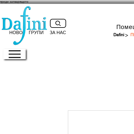
преди затварящото
Поме
НОВО
ГРУПИ
ЗА НАС
>
Dafini
П