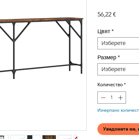
Цена
56,22 €
Цвят
*
Изберете
Размер
*
Изберете
Количество
*
Изчерпано количест
Уведомете ме, 