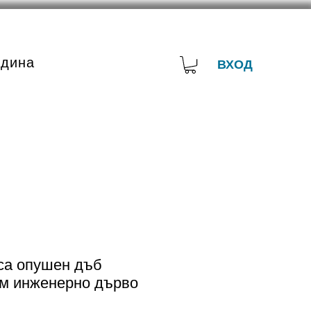
адина
ВХОД
са опушен дъб
м инженерно дърво