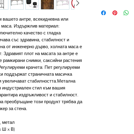
м вашето антре, всекидневна или
а маса. Издържлив материал:
лючително качество с гладка
ичава със здравина, стабилност и
ена от инженерно дърво, холната маса е
: Здравият плот на масата за антре е
е рамкирани снимки, саксийни растения
Регулируеми крачета: Пет регулируеми
ки поддържат страничната масичка
 и увеличават стабилността.Метална
я индустриален стил към вашия
арантира издръжливост и стабилност.
на преобръщане този продукт трябва да
кер за стена.
, метал
x Ш x В)