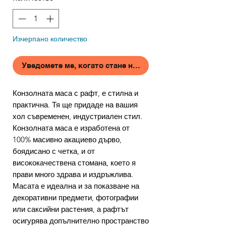
Изчерпано количество
Уведомете ме, когато стане наличен
Конзолната маса с рафт, е стилна и
практична. Тя ще придаде на вашия
хол съвременен, индустриален стил.
Конзолната маса е изработена от
100% масивно акациево дърво,
боядисано с четка, и от
висококачествена стомана, което я
прави много здрава и издръжлива.
Масата е идеална и за показване на
декоративни предмети, фотографии
или саксийни растения, а рафтът
осигурява допълнително пространство