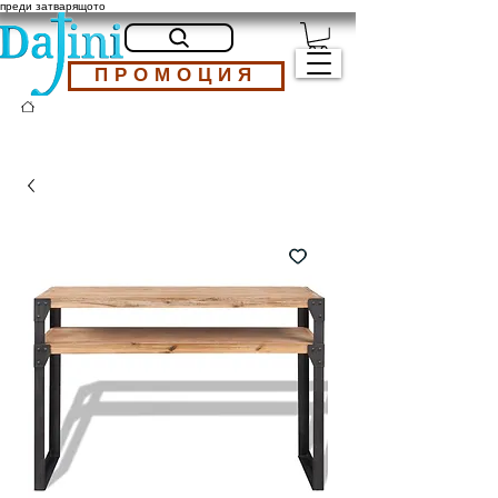
преди затварящото
ПРОМОЦИЯ