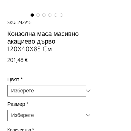
SKU: 243915
Конзолна маса масивно
акациево дърво
120x40x85 cм
Цена
201,48 €
Цвят
*
Размер
*
Количество
*