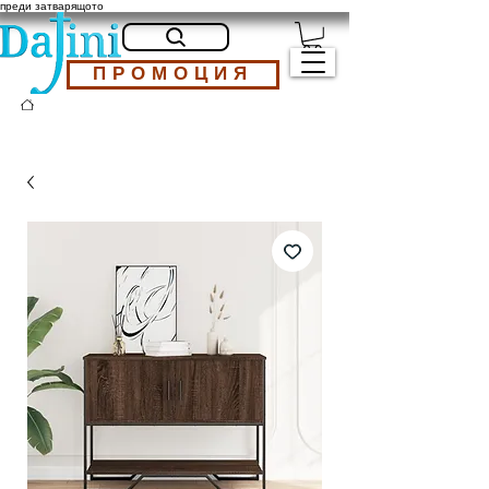
преди затварящото
ПРОМОЦИЯ