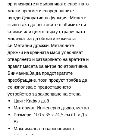
организирате и съхранявате спретнато
малки предмети според вашите
нужди.Декоративна функция: Можете
също така да поставите любимите си
снимки или цветя върху страничната
масичка, за да обогатите живота
си.Метални дръжки: Металните
дръжки на крайната маса улесняват
отварянето и затварянето на вратите и
правят масата за антре по-атрактивна.
Внимание:За да предотвратите
преобръщане, този продукт трябва да
се използва с предоставеното
устройство за закрепване на стена.
Цвят: Кафяв дъб
Материал: Инженерно дърво, метал
Размери: 100 x 35 x 74,5 см (Ш x Д x
В)
Максимална товароносимост