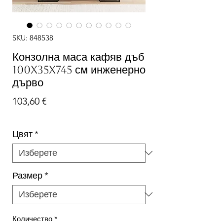
SKU: 848538
Конзолна маса кафяв дъб
100x35x745 см инженерно
дърво
Цена
103,60 €
Цвят
*
Размер
*
Количество
*