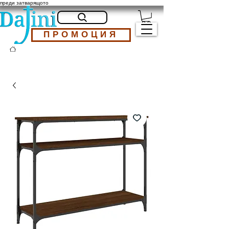
преди затварящото
ПРОМОЦИЯ