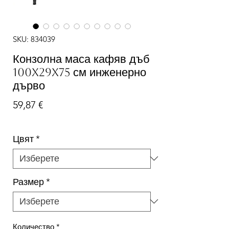
SKU: 834039
Конзолна маса кафяв дъб
100x29x75 см инженерно
дърво
Цена
59,87 €
Цвят
*
Размер
*
Количество
*