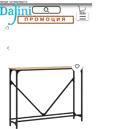
преди затварящото
ПРОМОЦИЯ