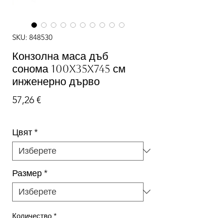
SKU: 848530
Конзолна маса дъб
сонома 100x35x745 см
инженерно дърво
Цена
57,26 €
Цвят
*
Размер
*
Количество
*