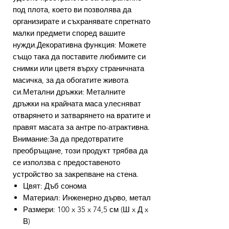
под плота, което ви позволява да
организирате и съхранявате спретнато
малки предмети според вашите
нужди.Декоративна функция: Можете
също така да поставите любимите си
снимки или цветя върху страничната
масичка, за да обогатите живота
си.Метални дръжки: Металните
дръжки на крайната маса улесняват
отварянето и затварянето на вратите и
правят масата за антре по-атрактивна.
Внимание:За да предотвратите
преобръщане, този продукт трябва да
се използва с предоставеното
устройство за закрепване на стена.
Цвят: Дъб сонома
Материал: Инженерно дърво, метал
Размери: 100 x 35 x 74,5 см (Ш x Д x
В)