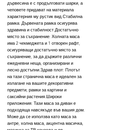
дървесина е с продълговати шарки, а
чеповете придават на материала
характерния му рустик вид.Стабилна
рамка: Дървената рамка осигурява
здравина и стабилност.Достатъчно
място за съхранение: Холната маса
има 2 чекмеджета и 1 отворен рафт,
осигуряващи достатъчно място за
съхранение, за да държите различни
ежедневни неща, организирани и
лесно достъпни.Здрав плот: Плотът
на тази странична маса е идеален за
излагане на вашите декоративни
предмети, рамки за картини и
саксийни растения.Широки
приложения: Тази маса за диван е
подходяща навсякъде във вашия дом.
Може да се използва като маса за
антре, холна маса, акцентна масичка,
масичка за ТВ конзола и др.