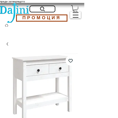
преди затварящото
ПРОМОЦИЯ