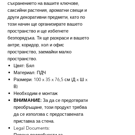
съхранението на вашите ключове,
саксийни растения, ароматни свещи и
други декоративни предмети, като по
този начин ще организирате вашето
пространство и ще избегнете
безпорядъка. Тя ще разкраси и вашето
антре, коридор, хол и офис
пространство, заемайки малко
пространство.
Цвят: Бял
Материал: ПДЧ
Размери: 100 x 35 x 76,5 см (Д x Ш x
В)
Необходим е монтаж
ВНИМАНИЕ:
За да се предотврати
преобръщане, този продукт трябва
да се използва с предоставената
приставка за стена.
Legal Documents:
Повече подробности за