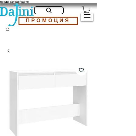
преди затварящото
ПРОМОЦИЯ