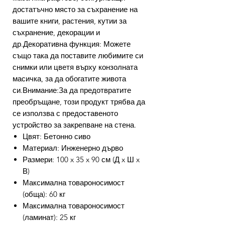
достатъчно място за съхранение на
вашите книги, растения, кутии за
съхранение, декорации и
др.Декоративна функция: Можете
също така да поставите любимите си
снимки или цветя върху конзолната
масичка, за да обогатите живота
си.Внимание:За да предотвратите
преобръщане, този продукт трябва да
се използва с предоставеното
устройство за закрепване на стена.
Цвят: Бетонно сиво
Материал: Инженерно дърво
Размери: 100 x 35 x 90 см (Д x Ш x
В)
Максимална товароносимост
(обща): 60 кг
Максимална товароносимост
(ламинат): 25 кг