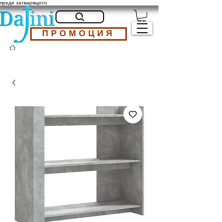
преди затварящото
ПРОМОЦИЯ