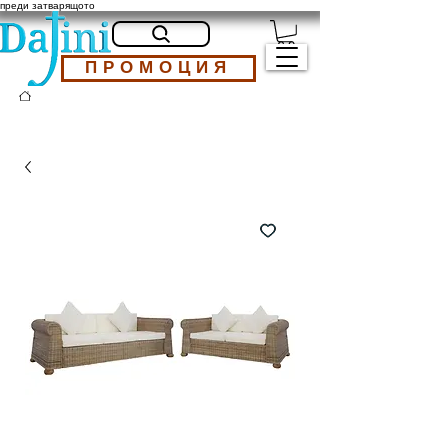
преди затварящото
ПРОМОЦИЯ