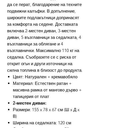
да се перат, благодарение на техните
подвижни калъфки. В допълнение,
широките подлакътници допринасят
за комфорта на седене. Доставката
включва 2-местен диван, 3-местен
диван, 5 възглавници за седалката, 4
възглавници за облягане и 4
възглавнички. Максимално 110 кг на
седалка. Съобразете се с риска от
открит огън и други източници на
силна топлина в близост до продукта.
Цвят: Натурален + кремавобяло
Материал: Естествен ратан +
масивна рамка от мангово дърво +
тапицерия от плат
2-местен диван:
Размери: 155 x 78 x 67 см (Ш x Д x
В)
Ширина на седалката: 120 см