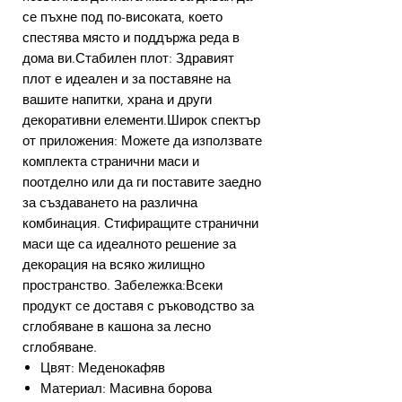
се пъхне под по-високата, което
спестява място и поддържа реда в
дома ви.Стабилен плот: Здравият
плот е идеален и за поставяне на
вашите напитки, храна и други
декоративни елементи.Широк спектър
от приложения: Можете да използвате
комплекта странични маси и
поотделно или да ги поставите заедно
за създаването на различна
комбинация. Стифиращите странични
маси ще са идеалното решение за
декорация на всяко жилищно
пространство. Забележка:Всеки
продукт се доставя с ръководство за
сглобяване в кашона за лесно
сглобяване.
Цвят: Меденокафяв
Материал: Масивна борова