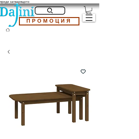
преди затварящото
ПРОМОЦИЯ