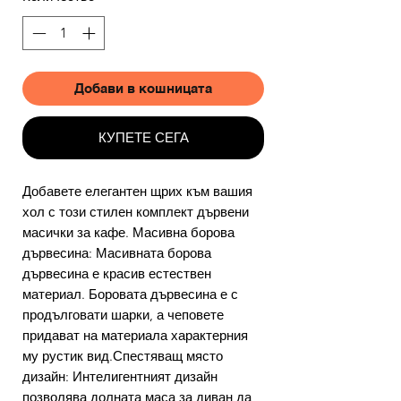
Добави в кошницата
КУПЕТЕ СЕГА
Добавете елегантен щрих към вашия
хол с този стилен комплект дървени
масички за кафе. Масивна борова
дървесина: Масивната борова
дървесина е красив естествен
материал. Боровата дървесина е с
продълговати шарки, а чеповете
придават на материала характерния
му рустик вид.Спестяващ място
дизайн: Интелигентният дизайн
позволява долната маса за диван да