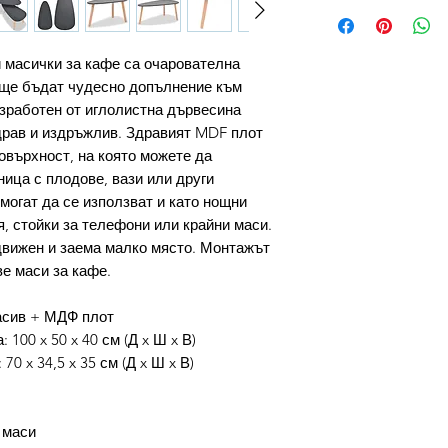
 масички за кафе са очарователна
 ще бъдат чудесно допълнение към
зработен от иглолистна дървесина
драв и издръжлив. Здравият MDF плот
овърхност, на която можете да
ница с плодове, вази или други
могат да се използват и като нощни
, стойки за телефони или крайни маси.
движен и заема малко място. Монтажът
ве маси за кафе.
асив + МДФ плот
 100 x 50 x 40 см (Д x Ш x В)
0 x 34,5 x 35 см (Д x Ш x В)
 маси