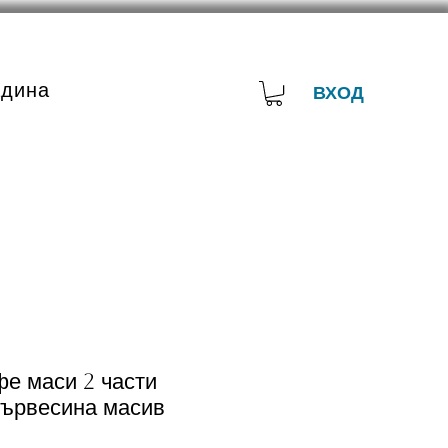
адина
ВХОД
фе маси 2 части
дървесина масив