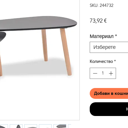
SKU: 244732
Цена
73,92 €
Материал
*
Изберете
Количество
*
Добави в кошн