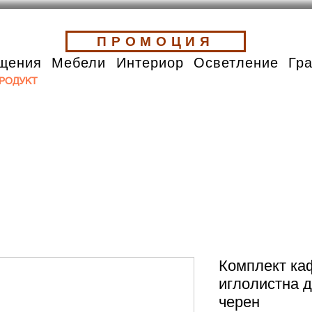
ПРОМОЦИЯ
щения
Мебели
Интериор
Осветление
Гр
РОДУКТ
Комплект ка
иглолистна 
черен