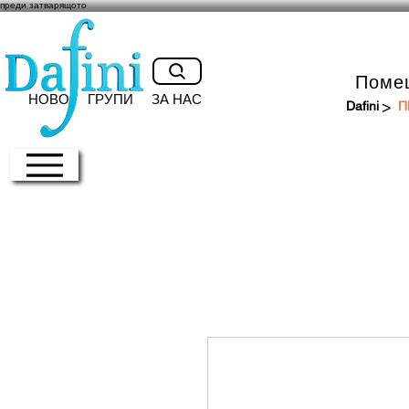
преди затварящото
Поме
НОВО
ГРУПИ
ЗА НАС
>
Dafini
П