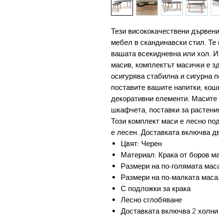
Тези висококачествени дървени
мебел в скандинавски стил. Те
вашата всекидневна или хол. И
масив, комплектът масички е з
осигурява стабилна и сигурна п
поставите вашите напитки, кош
декоративни елементи. Масите 
шкафчета, поставки за растения
Този комплект маси е лесно по
е лесен. Доставката включва д
Цвят: Черен
Материал: Крака от боров м
Размери на по-голямата маса:
Размери на по-малката маса: 7
С подложки за крака
Лесно сглобяване
Доставката включва 2 холни