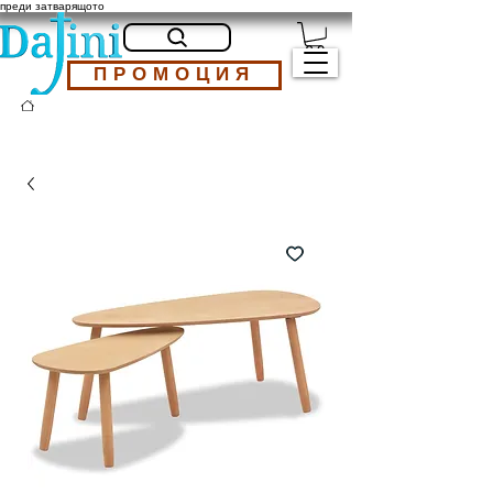
преди затварящото
ПРОМОЦИЯ