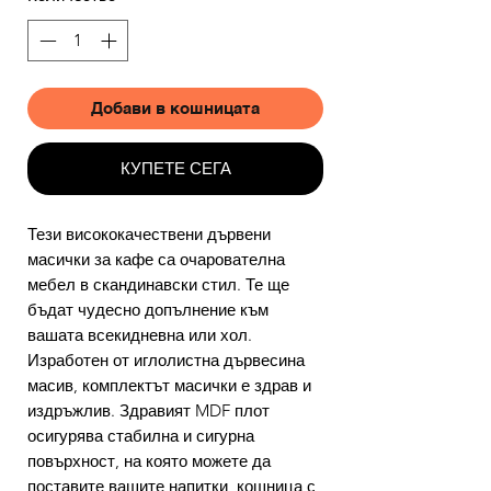
Добави в кошницата
КУПЕТЕ СЕГА
Тези висококачествени дървени
масички за кафе са очарователна
мебел в скандинавски стил. Те ще
бъдат чудесно допълнение към
вашата всекидневна или хол.
Изработен от иглолистна дървесина
масив, комплектът масички е здрав и
издръжлив. Здравият MDF плот
осигурява стабилна и сигурна
повърхност, на която можете да
поставите вашите напитки, кошница с