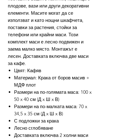
плодове, вази или други декоративни
елементи. Масите могат да се
използват и като нощни шкафчета,
поставки за растения, стойки за
телефони или крайни маси. Този
комплект маси е лесно подвижен и
заема малко място. Монтажът е
лесен. Доставката включва две маси
за кафе.
Цвят: Кафяв
Материал: Крака от боров масив +
МДФ плот
Размери на по-голямата маса: 100 x
50 x 40 см (Д x Ш x В)
Размери на по-малката маса: 70 x
34,5 x 35 см (Д x Ш x В)
С подложки за крака
Лесно сглобяване
Доставката включва 2 холни маси