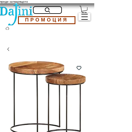
преди затварящото
ПРОМОЦИЯ