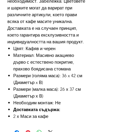
необходимост. Забележка: Цветовете
и шарките могат да варират при
различните артикули, което прави
всяка от кафе масите уникална.
Доставката е на случаен принцип,
което гарантира ексклузивността и
индивидуалността на вашия продукт.
Цвят: Кафяв и черен
Материал: Масивно акациево
дърво с естествено покритие,
прахово боядисана стомана
Размери (голяма маса): 36 x 42 см
(Диаметър x В)
Размери (малка маса): 26 х 37 см
(Диаметър х В)
Необходим монтаж: Не
Доставката съдържа:
2 х Маси за кафе