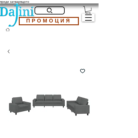
преди затварящото
ПРОМОЦИЯ