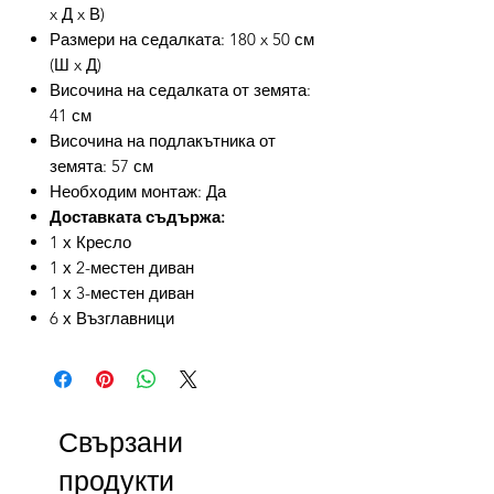
x Д x В)
Размери на седалката: 180 x 50 см
(Ш x Д)
Височина на седалката от земята:
41 см
Височина на подлакътника от
земята: 57 см
Необходим монтаж: Да
Доставката съдържа:
1 х Кресло
1 х 2-местен диван
1 х 3-местен диван
6 х Възглавници
Свързани
продукти