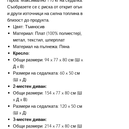
гърба. Максимално 110 кг на седалка.
Съобразете се с риска от открит огън
и други източници на силна топлина в
близост до продукта.
Цвят: Тъмносив
Материал: Плат (100% полиестер),
метал, текстил, шперплат
Материал на пълнежа: Пяна
Кресло:
Общи размери: 94 x 77 x 80 см (Ш x
Д x В)
Размери на седалката: 60 x 50 см
(Ш x Д)
2-местен диван:
Общи размери: 154 x 77 x 80 см (Ш
x Д x В)
Размери на седалката: 120 x 50 см
(Ш x Д)
3-местен диван:
Общи размери: 214 x 77 x 80 см (Ш