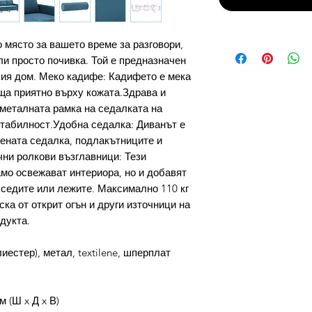
 място за вашето време за разговори,
ли просто почивка. Той е предназначен
ия дом. Меко кадифе: Кадифето е мека
еща приятно върху кожата.Здрава и
металната рамка на седалката на
стабилност.Удобна седалка: Диванът е
ената седалка, подлакътниците и
чни ролкови възглавници: Тези
мо освежават интериора, но и добавят
седите или лежите. Максимално 110 кг
ска от открит огън и други източници на
дукта.
естер), метал, textilene, шперплат
м (Ш x Д x В)