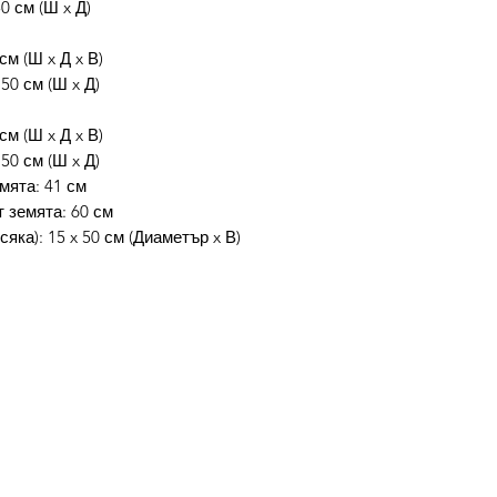
0 см (Ш x Д)
см (Ш x Д x В)
50 см (Ш x Д)
см (Ш x Д x В)
50 см (Ш x Д)
мята: 41 см
 земята: 60 см
яка): 15 x 50 см (Диаметър x В)