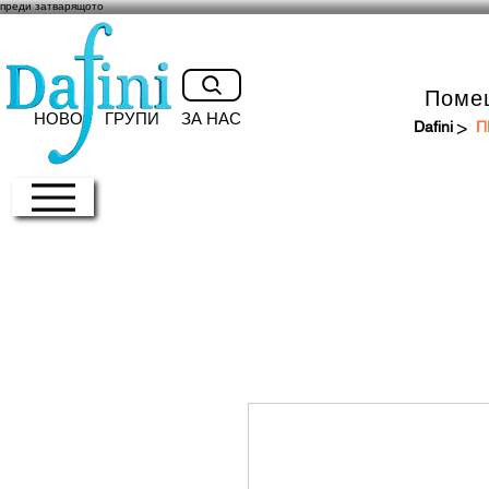
преди затварящото
Поме
НОВО
ГРУПИ
ЗА НАС
>
Dafini
П