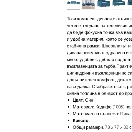
Този комплект дивани е отлично
четене, гледане на телевизия и
да бъде фокусна точка във ваш
и удобна материя, която се ус
стабилна рамка: Шперплатът и 
дивана осигуряват здравина и 
много удобен с дебело подплат
възглавницата за гърба.Практи
цилиндрични възглавници не са
допълнителен комфорт, докато 
на седалка. Съобразете се с ри
силна топлина в близост до про
Цвят: Син
Материал: Кадифе (100% поли
Материал на пълнежа: Пяна
Кресло:
Общи размери: 78 x 77 x 80 с