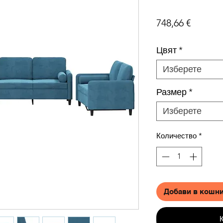
Цена
748,66 €
Цвят
*
Изберете
Размер
*
Изберете
Количество
*
Добави в кошн