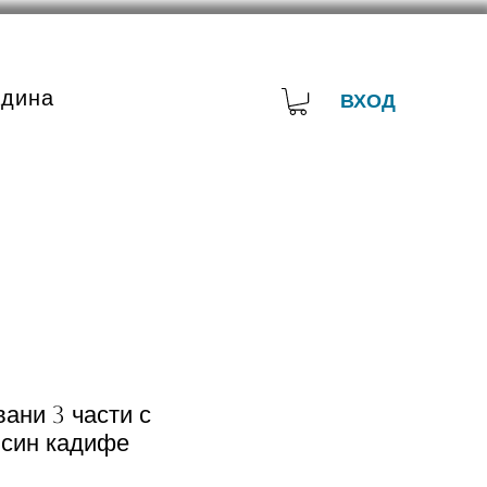
адина
ВХОД
ани 3 части с
 син кадифе