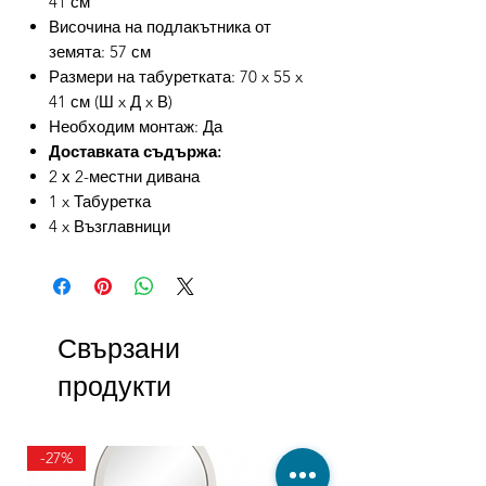
41 см
Височина на подлакътника от
земята: 57 см
Размери на табуретката: 70 x 55 x
41 см (Ш x Д x В)
Необходим монтаж: Да
Доставката съдържа:
2 х 2-местни дивана
1 x Табуретка
4 x Възглавници
Свързани
продукти
-27%