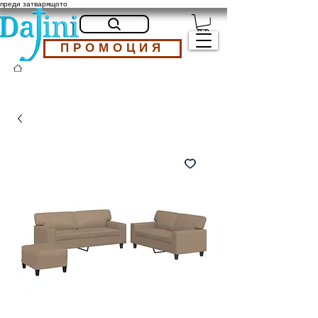
преди затварящото
ПРОМОЦИЯ