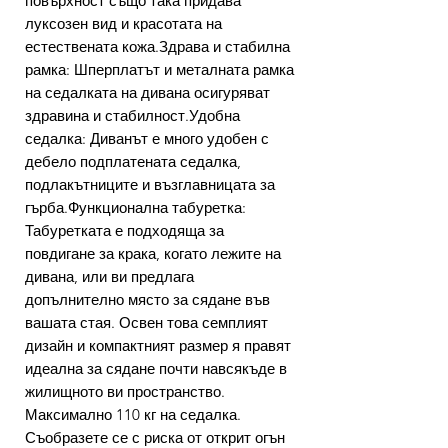
повърхност също така придава
луксозен вид и красотата на
естествената кожа.Здрава и стабилна
рамка: Шперплатът и металната рамка
на седалката на дивана осигуряват
здравина и стабилност.Удобна
седалка: Диванът е много удобен с
дебело подплатената седалка,
подлакътниците и възглавницата за
гърба.Функционална табуретка:
Табуретката е подходяща за
повдигане за крака, когато лежите на
дивана, или ви предлага
допълнително място за сядане във
вашата стая. Освен това семплият
дизайн и компактният размер я правят
идеална за сядане почти навсякъде в
жилищното ви пространство.
Максимално 110 кг на седалка.
Съобразете се с риска от открит огън