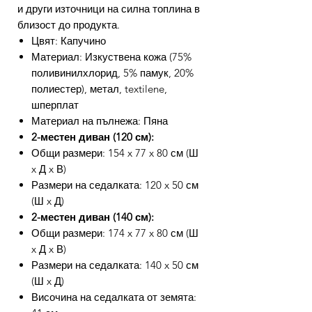
и други източници на силна топлина в
близост до продукта.
Цвят: Капучино
Материал: Изкуствена кожа (75%
поливинилхлорид, 5% памук, 20%
полиестер), метал, textilene,
шперплат
Материал на пълнежа: Пяна
2-местен диван (120 см):
Общи размери: 154 x 77 x 80 см (Ш
x Д x В)
Размери на седалката: 120 x 50 см
(Ш x Д)
2-местен диван (140 см):
Общи размери: 174 x 77 x 80 см (Ш
x Д x В)
Размери на седалката: 140 x 50 см
(Ш x Д)
Височина на седалката от земята: