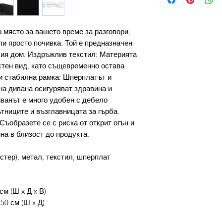
 място за вашето време за разговори,
ли просто почивка. Той е предназначен
шия дом. Издръжлив текстил: Материята
стен вид, като същевременно остава
и стабилна рамка: Шперплатът и
на дивана осигуряват здравина и
ванът е много удобен с дебело
тниците и възглавницата за гърба.
Съобразете се с риска от открит огън и
на в близост до продукта.
тер), метал, текстил, шперплат
см (Ш x Д x В)
50 см (Ш x Д)