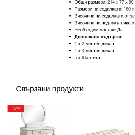
Общи размери: 214 x 77 x 80 
Размери на седалката: 180 x 
Височина на седалката от зе
Височина на подлакътника от
Необходим монтаж: Да
Доставката съдържа:
1 х 2-местен диван
1 х 3-местен диван
5 х Шалтета
Свързани продукти
-27%