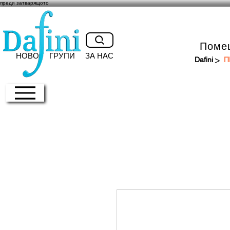
преди затварящото
Поме
НОВО
ГРУПИ
ЗА НАС
>
Dafini
П