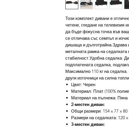
Този комплект дивани е отлично
четене, гледане на телевизия и
да бъде фокусна точка във ва
се отличава със семпъл и изчи
дишаща и дълготрайна.Здрава 
металната рамка на седалката 
стабилност.Удобна седалка: Ди
подплатената седалка, подлакъ
Максимално 110 кг на седалка. 
други източници на силна топли
Цвят: Черен
Материал: Плат (100% полиес
Материал на пълнежа: Пяна
2-местен диван:
Общи размери: 154 x 77 x 80 
Размери на седалката: 120 x 
3-местен диван: