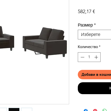
Цена
582,17 €
Размер
*
Изберете
Количество
*
Добави в кошн