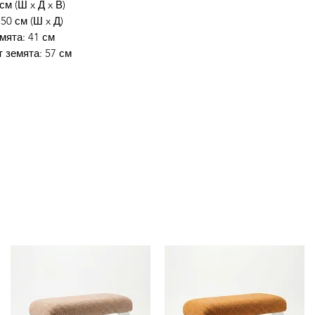
см (Ш x Д x В)
50 см (Ш x Д)
мята: 41 см
 земята: 57 см