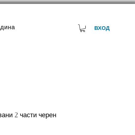
адина
ВХОД
ани 2 части черен