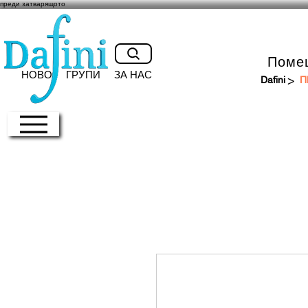
преди затварящото
Поме
НОВО
ГРУПИ
ЗА НАС
>
Dafini
П