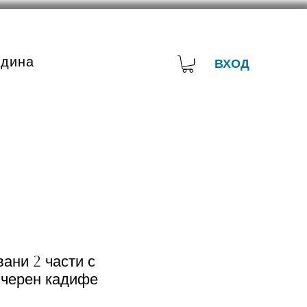
адина
ВХОД
ани 2 части с
 черен кадифе