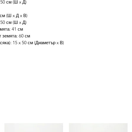
50 см (Ш x Д)
см (Ш x Д x В)
50 см (Ш x Д)
мята: 41 см
 земята: 60 см
яка): 15 x 50 см (Диаметър x В)