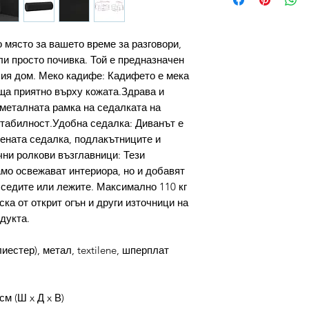
 място за вашето време за разговори,
ли просто почивка. Той е предназначен
ия дом. Меко кадифе: Кадифето е мека
еща приятно върху кожата.Здрава и
металната рамка на седалката на
стабилност.Удобна седалка: Диванът е
ената седалка, подлакътниците и
чни ролкови възглавници: Тези
мо освежават интериора, но и добавят
седите или лежите. Максимално 110 кг
ска от открит огън и други източници на
дукта.
естер), метал, textilene, шперплат
см (Ш x Д x В)