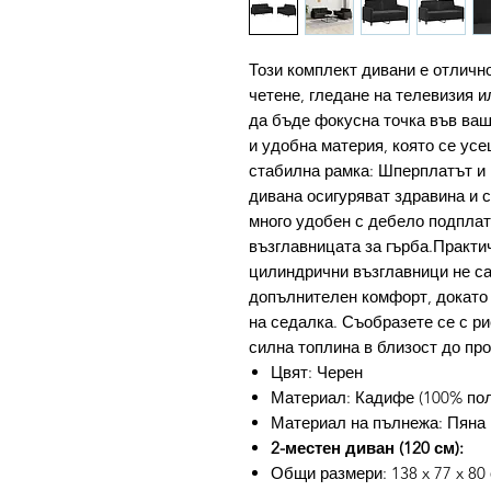
Този комплект дивани е отлично
четене, гледане на телевизия и
да бъде фокусна точка във ваш
и удобна материя, която се ус
стабилна рамка: Шперплатът и 
дивана осигуряват здравина и 
много удобен с дебело подплат
възглавницата за гърба.Практи
цилиндрични възглавници не са
допълнителен комфорт, докато 
на седалка. Съобразете се с ри
силна топлина в близост до про
Цвят: Черен
Материал: Кадифе (100% поли
Материал на пълнежа: Пяна
2-местен диван (120 см):
Общи размери: 138 x 77 x 80 