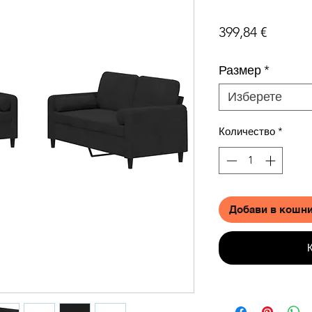
Цена
399,84 €
Размер
*
Изберете
Количество
*
Добави в кошн