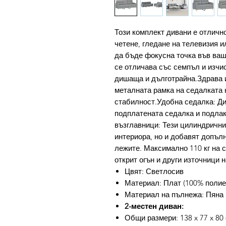
Този комплект дивани е отлично
четене, гледане на телевизия и
да бъде фокусна точка във ва
се отличава със семпъл и изчи
дишаща и дълготрайна.Здрава 
металната рамка на седалката 
стабилност.Удобна седалка: Ди
подплатената седалка и подла
възглавници: Тези цилиндрични
интериора, но и добавят допъл
лежите. Максимално 110 кг на с
открит огън и други източници 
Цвят: Светлосив
Материал: Плат (100% полиес
Материал на пълнежа: Пяна
2-местен диван:
Общи размери: 138 x 77 x 80 