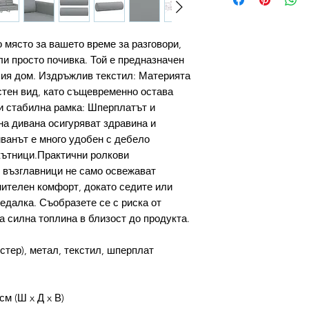
 място за вашето време за разговори,
ли просто почивка. Той е предназначен
шия дом. Издръжлив текстил: Материята
стен вид, като същевременно остава
и стабилна рамка: Шперплатът и
на дивана осигуряват здравина и
ванът е много удобен с дебело
кътници.Практични ролкови
 възглавници не само освежават
нителен комфорт, докато седите или
едалка. Съобразете се с риска от
на силна топлина в близост до продукта.
тер), метал, текстил, шперплат
см (Ш x Д x В)