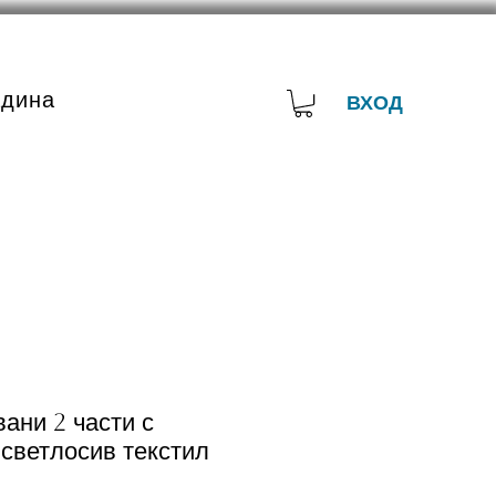
адина
ВХОД
ани 2 части с
светлосив текстил