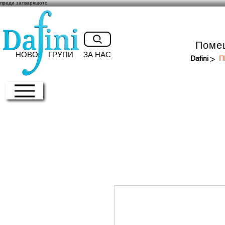
преди затварящото
Поме
НОВО
ГРУПИ
ЗА НАС
>
Dafini
П