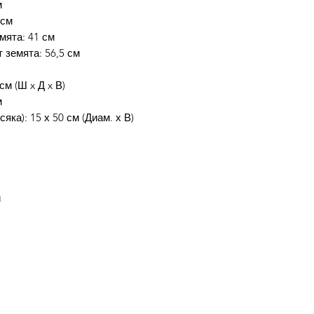
м
 см
мята: 41 см
 земята: 56,5 см
см (Ш x Д x В)
м
яка): 15 х 50 см (Диам. х В)
и