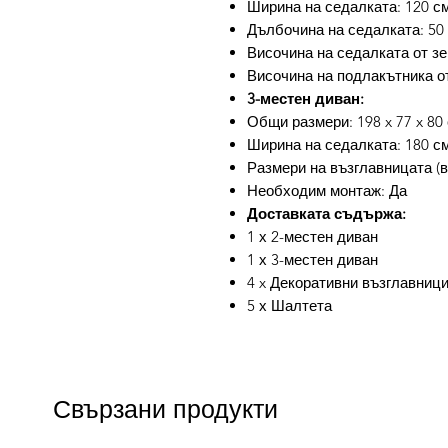
Ширина на седалката: 120 с
Дълбочина на седалката: 50
Височина на седалката от зе
Височина на подлакътника от
3-местен диван:
Общи размери: 198 x 77 x 80 
Ширина на седалката: 180 с
Размери на възглавницата (вс
Необходим монтаж: Да
Доставката съдържа:
1 х 2-местен диван
1 х 3-местен диван
4 x Декоративни възглавниц
5 х Шалтета
Свързани продукти