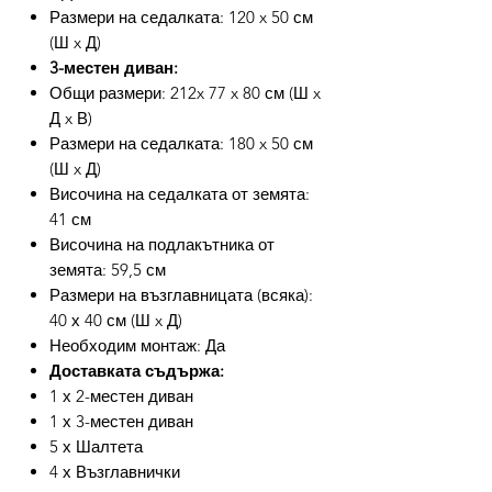
Размери на седалката: 120 x 50 см
(Ш x Д)
3-местен диван:
Общи размери: 212x 77 x 80 см (Ш x
Д x В)
Размери на седалката: 180 x 50 см
(Ш x Д)
Височина на седалката от земята:
41 см
Височина на подлакътника от
земята: 59,5 см
Размери на възглавницата (всяка):
40 х 40 см (Ш x Д)
Необходим монтаж: Да
Доставката съдържа:
1 х 2-местен диван
1 х 3-местен диван
5 х Шалтета
4 х Възглавнички