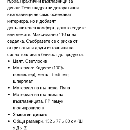
гърба.Практични възглавници за
диван: Тези квадратни декоративни
възглавници не само освежават
интериора, но и добавят
допълнителен комфорт, докато седите
или лежите. Максимално 110 кг на
седалка. Съобразете се с риска от
открит огън и други източници на
силна топлина в близост до продукта.
Цвят: Светлосив
Материал: Кадифе (100%
полиестер), метал, textilene,
шперплат
Материал на пълнежа: Пяна
Материал на пълнежа на
възглавницата: PP памук
(полипропилен)
2-местен диван:
Общи размери: 152 x 77 x 80 см (Ш
x Д x В)