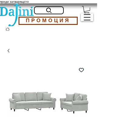
преди затварящото
ПРОМОЦИЯ