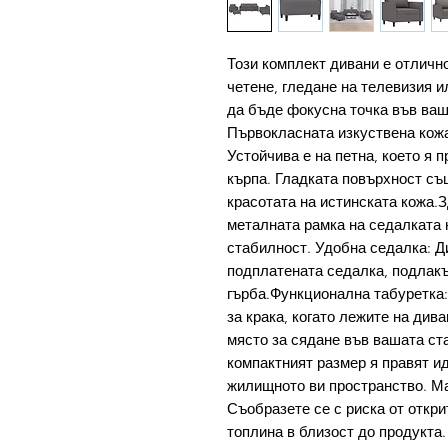
Този комплект дивани е отлично
четене, гледане на телевизия и
да бъде фокусна точка във ваш
Първокласната изкуствена кож
Устойчива е на петна, което я 
кърпа. Гладката повърхност съ
красотата на истинската кожа.
металната рамка на седалката 
стабилност. Удобна седалка: Д
подплатената седалка, подлакъ
гърба.Функционална табуретка:
за крака, когато лежите на див
място за сядане във вашата ст
компактният размер я правят и
жилищното ви пространство. Ма
Съобразете се с риска от откри
топлина в близост до продукта.