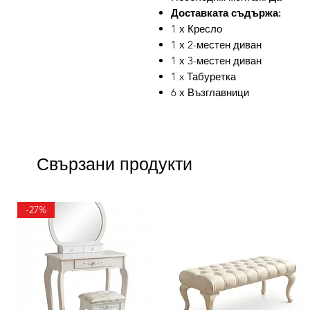
Доставката съдържа:
1 х Кресло
1 х 2-местен диван
1 х 3-местен диван
1 x Табуретка
6 х Възглавници
Свързани продукти
-27%