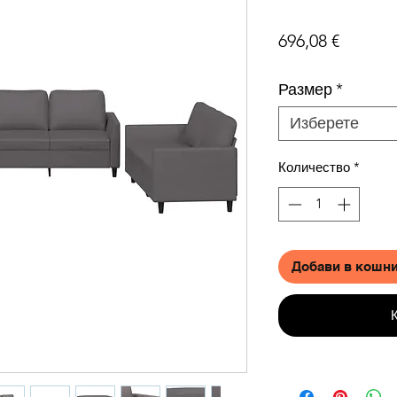
Цена
696,08 €
Размер
*
Изберете
Количество
*
Добави в кошн