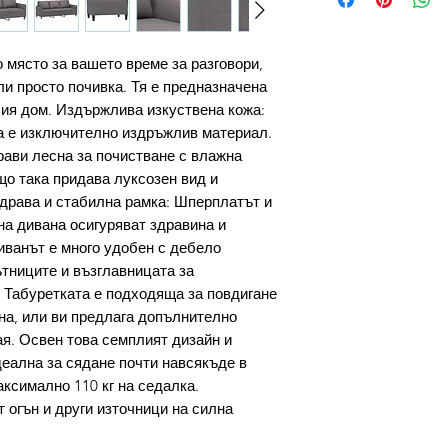
 място за вашето време за разговори,
ли просто почивка. Тя е предназначена
ия дом. Издържлива изкуствена кожа:
а е изключително издръжлив материал.
прави лесна за почистване с влажна
що така придава луксозен вид и
Здрава и стабилна рамка: Шперплатът и
на дивана осигуряват здравина и
иванът е много удобен с дебело
тниците и възглавницата за
 Табуретката е подходяща за повдигане
ана, или ви предлага допълнително
ая. Освен това семплият дизайн и
деална за сядане почти навсякъде в
ксимално 110 кг на седалка.
т огън и други източници на силна