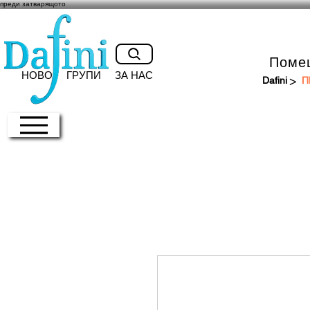
преди затварящото
Поме
НОВО
ГРУПИ
ЗА НАС
>
Dafini
П