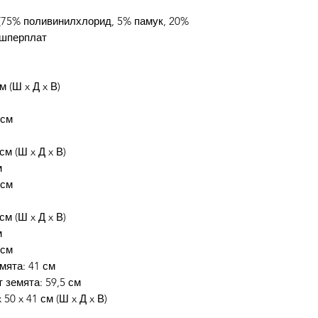
(75% поливинилхлорид, 5% памук, 20%
, шперплат
м (Ш x Д x В)
 см
см (Ш x Д x В)
м
 см
см (Ш x Д x В)
м
 см
мята: 41 см
 земята: 59,5 см
50 x 41 см (Ш x Д x В)