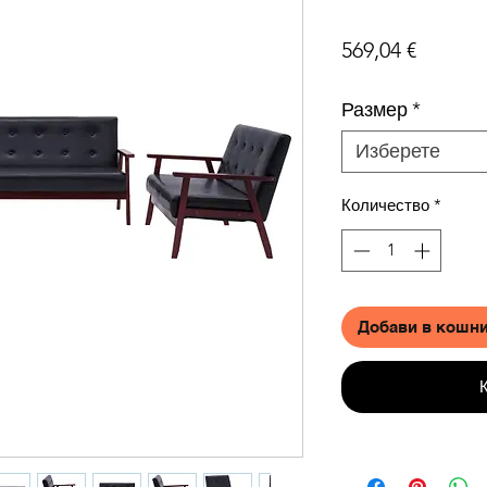
Цена
569,04 €
Размер
*
Изберете
Количество
*
Добави в кошн