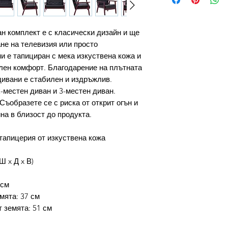
н комплект е с класически дизайн и ще
ане на телевизия или просто
и е тапициран с мека изкуствена кожа и
лен комфорт. Благодарение на плътната
дивани е стабилен и издръжлив.
-местен диван и 3-местен диван.
Съобразете се с риска от открит огън и
на в близост до продукта.
тапицерия от изкуствена кожа
Ш x Д x В)
 см
мята: 37 см
 земята: 51 см