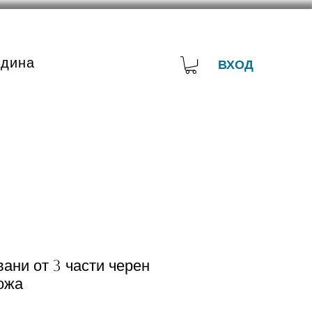
адина
ВХОД
ани от 3 части черен
ожа