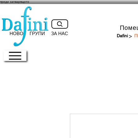
преди затварящото
Поме
НОВО
ГРУПИ
ЗА НАС
>
Dafini
П