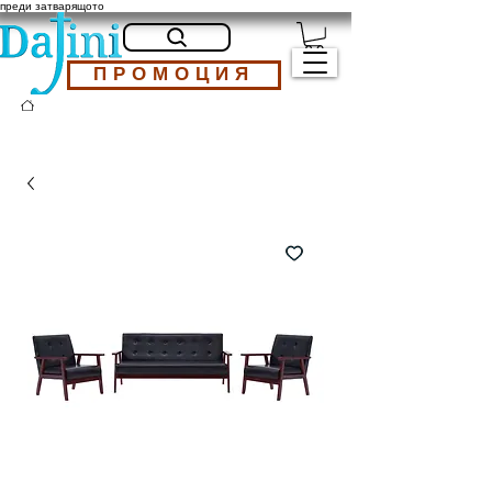
преди затварящото
ПРОМОЦИЯ