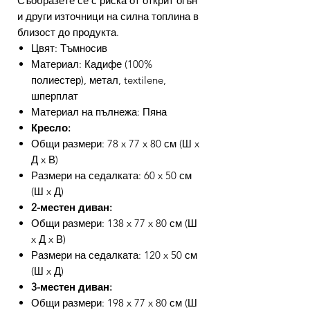
Съобразете се с риска от открит огън
и други източници на силна топлина в
близост до продукта.
Цвят: Тъмносив
Материал: Кадифе (100%
полиестер), метал, textilene,
шперплат
Материал на пълнежа: Пяна
Кресло:
Общи размери: 78 x 77 x 80 см (Ш x
Д x В)
Размери на седалката: 60 x 50 см
(Ш x Д)
2-местен диван:
Общи размери: 138 x 77 x 80 см (Ш
x Д x В)
Размери на седалката: 120 x 50 см
(Ш x Д)
3-местен диван:
Общи размери: 198 x 77 x 80 см (Ш