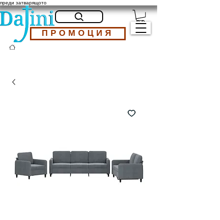
преди затварящото
ПРОМОЦИЯ