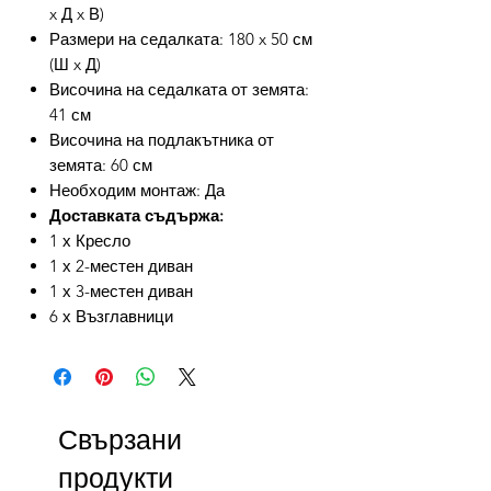
x Д x В)
Размери на седалката: 180 x 50 см
(Ш x Д)
Височина на седалката от земята:
41 см
Височина на подлакътника от
земята: 60 см
Необходим монтаж: Да
Доставката съдържа:
1 х Кресло
1 х 2-местен диван
1 х 3-местен диван
6 х Възглавници
Свързани
продукти