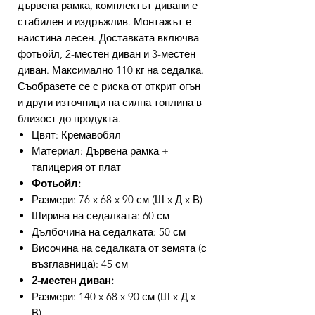
дървена рамка, комплектът дивани е
стабилен и издръжлив. Монтажът е
наистина лесен. Доставката включва
фотьойл, 2-местен диван и 3-местен
диван. Максимално 110 кг на седалка.
Съобразете се с риска от открит огън
и други източници на силна топлина в
близост до продукта.
Цвят: Кремавобял
Материал: Дървена рамка +
тапицерия от плат
Фотьойл:
Размери: 76 x 68 x 90 см (Ш x Д x В)
Ширина на седалката: 60 см
Дълбочина на седалката: 50 см
Височина на седалката от земята (с
възглавница): 45 см
2-местен диван:
Размери: 140 x 68 x 90 см (Ш x Д x
В)