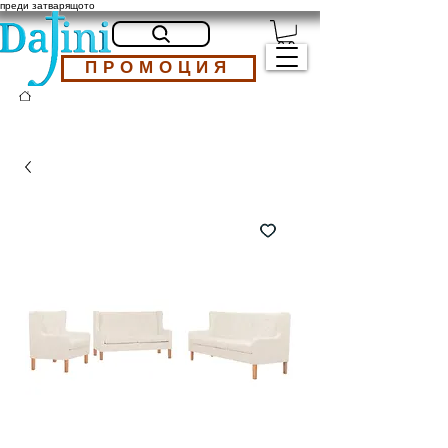
преди затварящото
ПРОМОЦИЯ